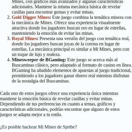
Mines, con gráficos más avanzados y algunas características
adicionales. Mantiene la misma mecánica básica de revelar
casillas para encontrar gemas y evitar minas.
Gold Digger Mines
:
Este juego combina la temática minera con
la mecánica de Mines. Ofrece una experiencia visualmente
atractiva donde los jugadores buscan oro en lugar de estrellas,
manteniendo la emoción de evitar las minas.
Royal Mines
:
Presenta una versión del juego con temática real,
donde los jugadores buscan joyas de la corona en lugar de
estrellas. La mecánica principal es similar a Mi Mines, pero con
un toque de lujo y realeza.
Minesweeper de BGaming:
Este juego se acerca más al
Buscaminas clásico, pero adaptado al formato de casino en línea.
BGaming ha añadido elementos de apuestas al juego tradicional,
permitiendo a los jugadores ganar dinero real mientras disfrutan
de la nostalgia del Buscaminas.
Cada uno de estos juegos ofrece una experiencia única mientras
mantiene la emoción básica de revelar casillas y evitar minas.
Dependiendo de tus preferencias en cuanto a temas, gráficos y
características adicionales, podrías encontrar que alguno de estos
juegos se adapta mejor a tu estilo.
¿Es posible hackear Mi Mines de Spribe?