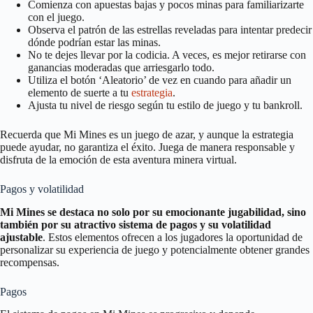
Comienza con apuestas bajas y pocos minas para familiarizarte
con el juego.
Observa el patrón de las estrellas reveladas para intentar predecir
dónde podrían estar las minas.
No te dejes llevar por la codicia. A veces, es mejor retirarse con
ganancias moderadas que arriesgarlo todo.
Utiliza el botón ‘Aleatorio’ de vez en cuando para añadir un
elemento de suerte a tu
estrategia
.
Ajusta tu nivel de riesgo según tu estilo de juego y tu bankroll.
Recuerda que Mi Mines es un juego de azar, y aunque la estrategia
puede ayudar, no garantiza el éxito. Juega de manera responsable y
disfruta de la emoción de esta aventura minera virtual.
Pagos y volatilidad
Mi Mines se destaca no solo por su emocionante jugabilidad, sino
también por su atractivo sistema de pagos y su volatilidad
ajustable
. Estos elementos ofrecen a los jugadores la oportunidad de
personalizar su experiencia de juego y potencialmente obtener grandes
recompensas.
Pagos