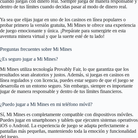
cuando juegas con dinero real. Siempre juega de manera responsable y
dentro de tus límites cuando decidas pasar al modo de dinero real.
Ya sea que elijas jugar en uno de los casinos en línea populares o
probar primero la versión gratuita, Mi Mines te ofrece una experiencia
de juego emocionante y única. ¡Prepárate para sumergirte en esta
aventura minera virtual y que la suerte esté de tu lado!
Preguntas frecuentes sobre Mi Mines
¿Es seguro jugar a Mi Mines?
Mi Mines utiliza tecnología Provably Fair, lo que garantiza que los
resultados sean aleatorios y justos. Además, si juegas en casinos en
línea regulados y con licencia, puedes estar seguro de que el juego se
desarrolla en un entorno seguro. Sin embargo, siempre es importante
jugar de manera responsable y dentro de tus límites financieros.
¿Puedo jugar a Mi Mines en mi teléfono móvil?
Sí, Mi Mines es completamente compatible con dispositivos móviles.
Puedes jugar en smartphones y tablets que ejecuten sistemas operativos
iOS o Android. La experiencia de juego se adapta perfectamente a
pantallas más pequeñas, manteniendo toda la emoción y funcionalidad
del juego.